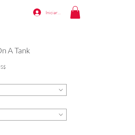
Iniciar sesión
n A Tank
Precio
US$
de
oferta