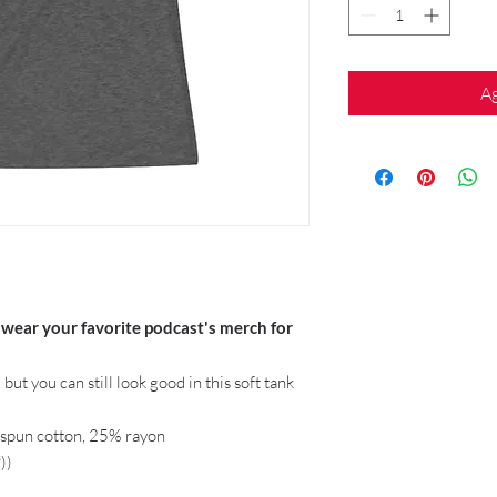
Ag
 wear your favorite podcast's merch for
but you can still look good in this soft tank
gspun cotton, 25% rayon
))