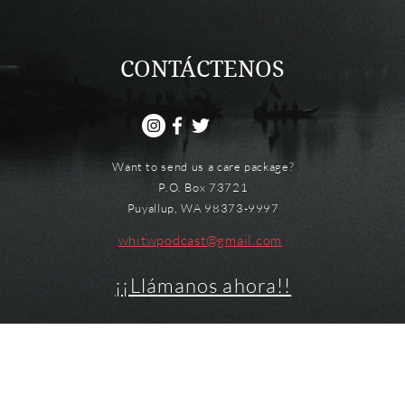
CONTÁCTENOS
Want to send us a care package?
P.O. Box 73721
Puyallup, WA 98373-9997
whitwpodcast@gmail.com
¡¡Llámanos ahora!!