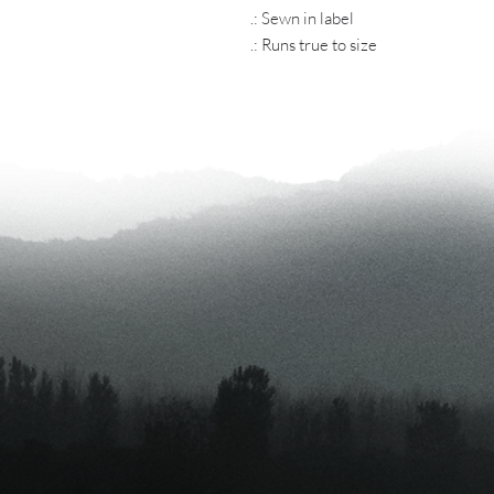
.: Sewn in label
.: Runs true to size