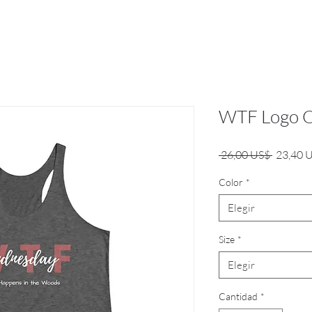
WTF Logo O
Precio
 26,00 US$ 
23,40 
Color
*
Elegir
Size
*
Elegir
Cantidad
*