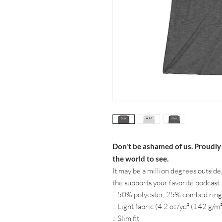
Don't be ashamed of us. Proudly
the world to see.
It may be a million degrees outside, 
the supports your favorite podcast.
.: 50% polyester, 25% combed rin
.: Light fabric (4.2 oz/yd² (142 g/m²
.: Slim fit